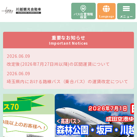
ENGLISH
バス位置情報
メニュー
Language
検索
中文(简体)
中文(繁體)
重要なお知らせ
Important Notices
한국어
2026.06.09
改定後(2026年7月27日㈪以降)の区間運賃について
2026.06.09
埼玉県内における路線バス（乗合バス）の運賃改定について