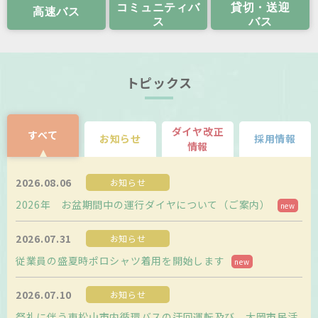
運賃検索
時刻表検索
路線図
コミュニティバ
貸切・送迎
高速バス
ス
バス
運賃・定期券
のりば案内
トピックス
閉じる
ダイヤ改正
すべて
お知らせ
採用情報
情報
2026.08.06
お知らせ
2026年 お盆期間中の運行ダイヤについて（ご案内）
2026.07.31
お知らせ
従業員の盛夏時ポロシャツ着用を開始します
2026.07.10
お知らせ
祭礼に伴う東松山市内循環バスの迂回運転及び、大岡市民活