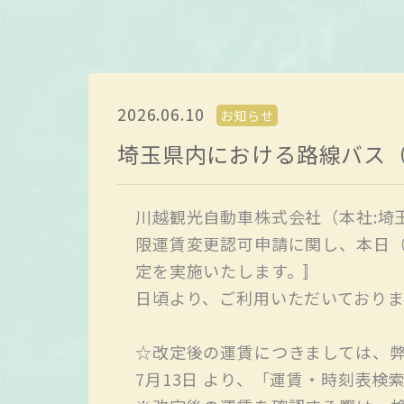
バ
運
時
路
運
の
ス
賃
刻
線
賃・
り
位
検
表
図
定期
ば
置
索
検
券
案
情
索
内
報
2026.06.10
お知らせ
検
索
埼玉県内における路線バス
川越観光自動車株式会社（本社:埼
閉じる
限運賃変更認可申請に関し、本日（6
定を実施いたします。〛
日頃より、ご利用いただいており
☆改定後の運賃につきましては、
7月13日 より、「運賃・時刻表検