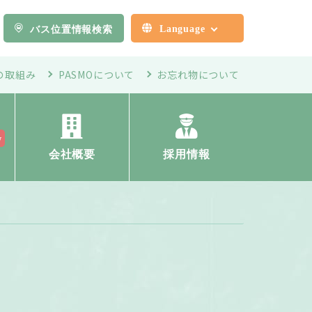
ENGLISH
Language
バス位置情報検索
中文(简体)
中文(繁體)
の取組み
PASMOについて
お忘れ物について
한국어
会社概要
採用情報